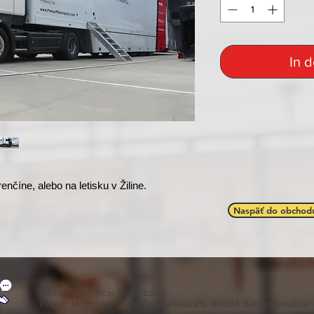
In 
enčíne, alebo na letisku v Žiline.
Naspäť do obchod
Design by Procar Motorsport
Procar Motorsport s.r.o Partizanska 29, 90084 Bahon Slovakia 