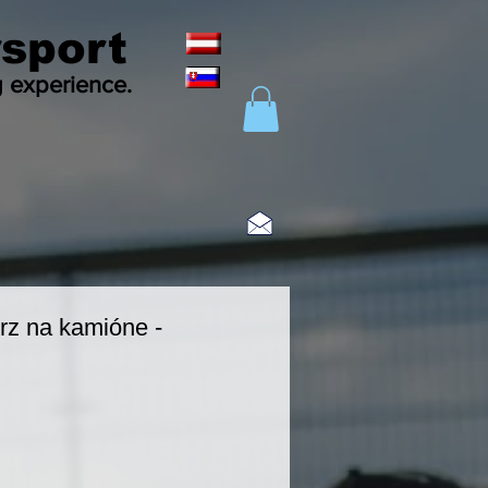
sport
g experience.
rz na kamióne -
eis