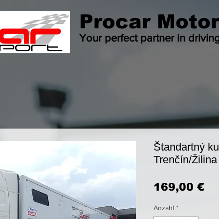
Procar Motor
Your perfect partner in drivin
Štandartný ku
Trenčín/Žilina
Pr
169,00 €
Anzahl
*