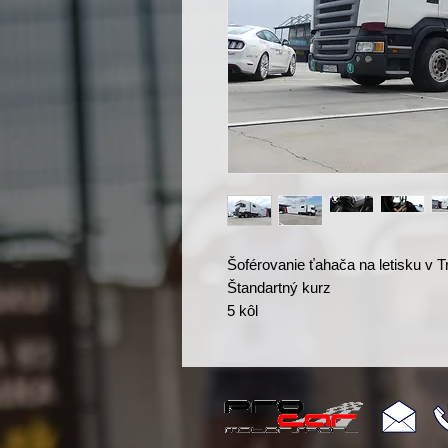
Šoférovanie ťahača na letisku v Tr
Štandartný kurz
5 kôl