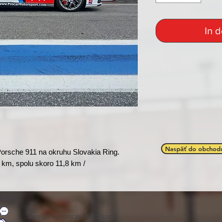
In 
Naspäť do obchod
Porsche 911 na okruhu Slovakia Ring.
2 km, spolu skoro 11,8 km /
Design by Procar Motorsport