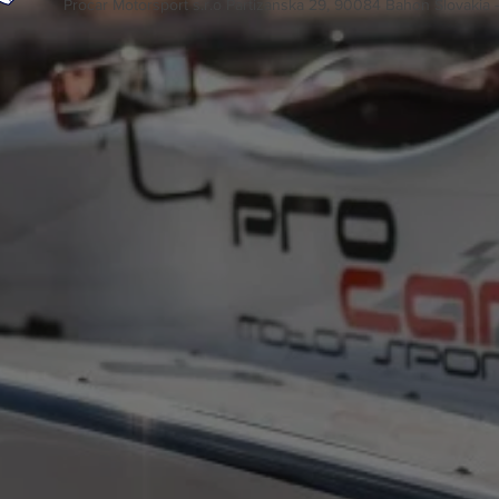
Procar Motorsport s.r.o Partizanska 29, 90084 Bahon Slovakia 