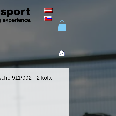
sport
g experience.
che 911/992 - 2 kolá
eis