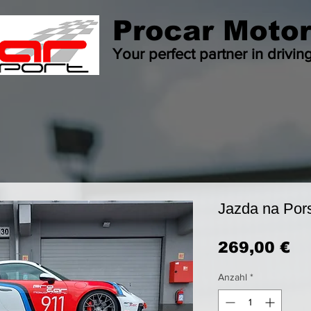
Procar Motor
Your perfect partner in drivin
Jazda na Pors
Pr
269,00 €
Anzahl
*