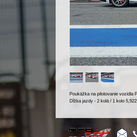
Poukážka na pilotovanie vozidla 
Dĺžka jazdy - 2 kolá / 1 kolo 5,92