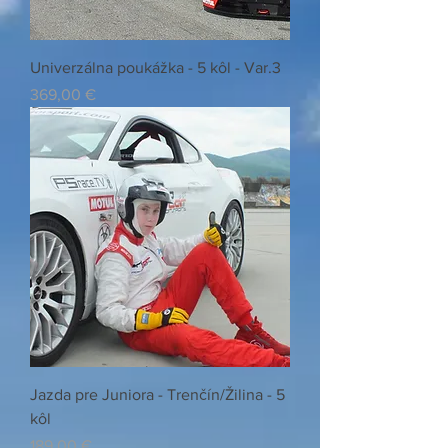
Univerzálna poukážka - 5 kôl - Var.3
Preis
369,00 €
Jazda pre Juniora - Trenčín/Žilina - 5
kôl
Preis
189,00 €