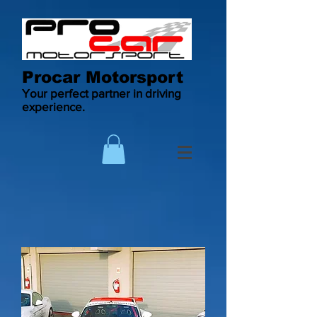
Procar Motorsport
Your perfect partner in driving
experience.