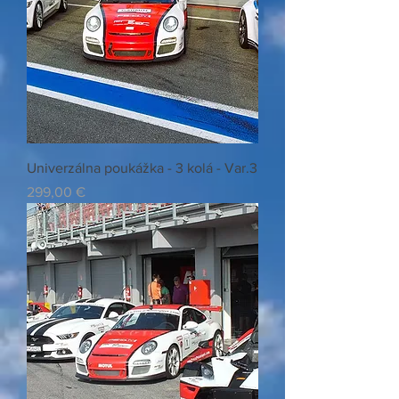
Univerzálna poukážka - 3 kolá - Var.3
Preis
299,00 €