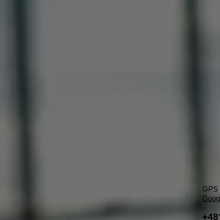
GPS 
Goog
+48°