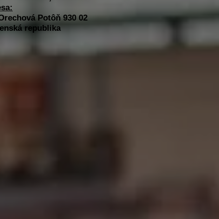
sa:
O
rechová
Potôň 930 02
enská republika