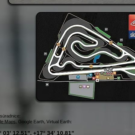
súradnice:
le Maps
, Google Earth, Virtual Earth:
 03' 12.51", +17° 34' 10.81"