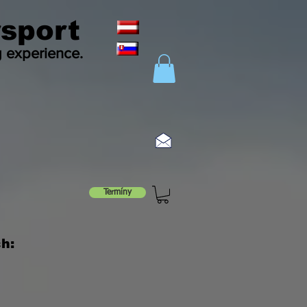
sport
g experience.
Termíny
h: