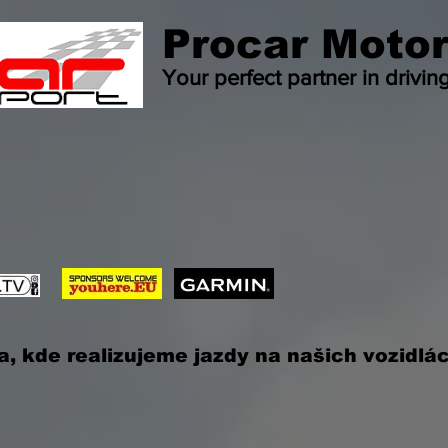
Procar Motor
Your perfect partner in drivin
a, kde realizujeme jazdy na našich vozidlác