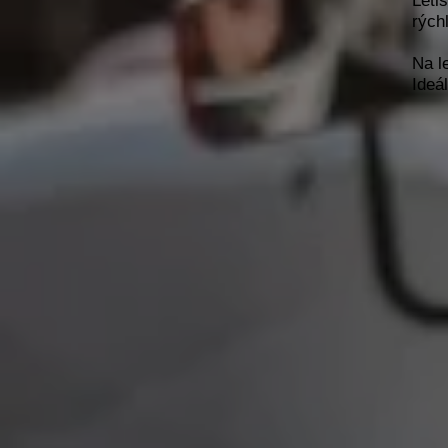
Leti
rých
Na l
Ideá