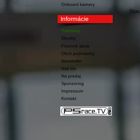
Onboard kamery
Slov
Informácie
Termíny
Okruhy
Firemné akcie
Obch.podmienky
Newsletter
Naš tím
Na predaj
Sponzoring
Impressum
Kontakt