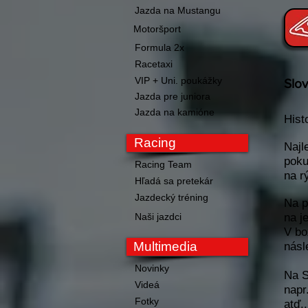
Jazda na Mustangu
Motoršport
Formula 2x
Racetaxi
VIP + Uni. poukážky
Slov
Jazda pre juniora
Jazda na kamióne
Hist
Racing
Najl
poku
Racing Team
na r
Hľadá sa pretekár
Jazdecký tréning
Na p
Naši jazdci
na j
V bo
Multimedia
násl
Novinky
Na S
Videá
nap
Fotky
atď..