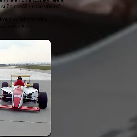
m nielen dlhé rovinky, ale aj
e si čo dokážu naše vozidlá.
široké výbehové zóny.
začiatočníkov.