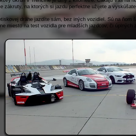
skový okruh v Trenčíne je dlhý 2 kilometre. Čakajú Vás na ňo
le zákruty, na ktorých si jazdu perfektne užijete a vyskúšat
etiskovej dráhe jazdíte sám, bez iných vozidiel. Sú na ňom 
lne miesto na test vozidla pre mladších jazdcov, či úplných 