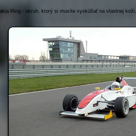
akia Ring - okruh, ktorý si musíte vyskúšať na vlastnej koži