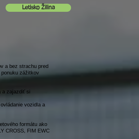
Letisko Žilina
ov a bez strachu pred
našu ponuku zážitkov
 a zajazdiť si
ovládanie vozidla a
vetového formátu ako
LLY CROSS, FIM EWC