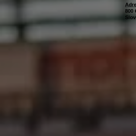
Adre
800 
Slov