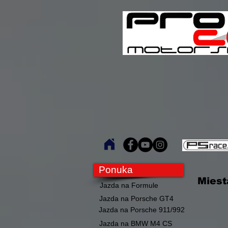
Ponuka
Miest
Jazda na Formule
Jazda na Porsche GT4
Jazda na Porsche 911/992
Jazda na BMW M4 CS