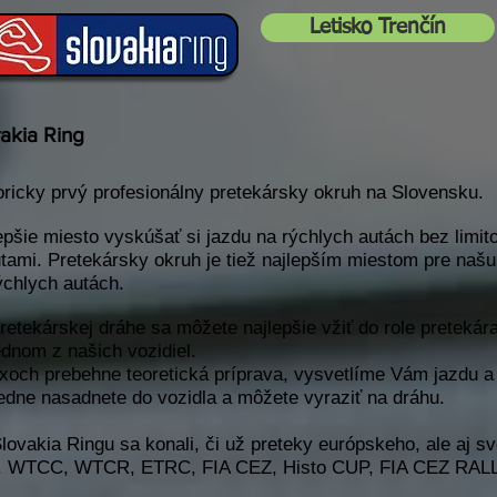
Letisko Trenčín
akia Ring
oricky prvý profesionálny pretekársky okruh na Slovensku.
epšie miesto vyskúšať si jazdu na rýchlych autách bez limit
tami. Pretekársky okruh je tiež najlepším miestom pre 
ýchlych autách.
retekárskej dráhe sa môžete najlepšie vžiť do role pretekára
ednom z našich vozidiel.
xoch prebehne teoretická príprava, vysvetlíme Vám jazdu a 
edne nasadnete do vozidla a môžete vyraziť na dráhu.
lovakia Ringu sa konali, či už preteky európskeho, ale aj s
r. WTCC, WTCR, ETRC, FIA CEZ, Histo CUP, FIA CEZ RA